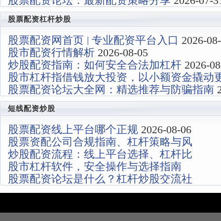
股票配资论坛：最新配资策略分享
2026-07-3
股票配资杠杆炒股
股票配资网首页 | 专业配资平台入口
2026-08
股市配资行情解析
2026-08-05
炒股配资指南：如何安全合法加杠杆
2026-08
股市杠杆指借钱放大投资，以小额资金撬动
股票配资论坛大全网：精选推荐与防骗指南
2
易，收益与风险同步放大。
2026-08-03
31
短线配资炒股
股票配资线上平台哪个正规
2026-08-06
股票资配公司合规指南、杠杆策略与风
炒股配资流程：线上平台选择、杠杆比
险控制
2026-08-05
股市杠杆软件，安全操作与选择指南
例设定与风控要点
2026-08-04
股票配资论坛是什么？杠杆炒股交流社
2026-08-03
区解析
2026-07-31